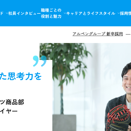
職種ごとの
ド
社員
インタビュー
キャリアとライフスタイル
採用
役割と魅力
アルペングループ 新卒採用
アルペングループ 新卒採用
た思考力を
ツ商品部
イヤー